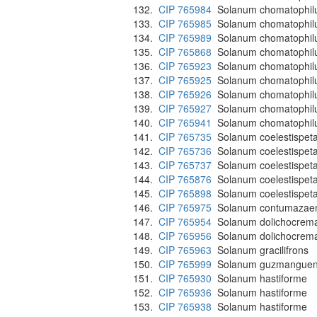
132.
CIP 765984
Solanum chomatophi
133.
CIP 765985
Solanum chomatophi
134.
CIP 765989
Solanum chomatophi
135.
CIP 765868
Solanum chomatophilum
136.
CIP 765923
Solanum chomatophilu
137.
CIP 765925
Solanum chomatophilu
138.
CIP 765926
Solanum chomatophilu
139.
CIP 765927
Solanum chomatophilu
140.
CIP 765941
Solanum chomatophilu
141.
CIP 765735
Solanum coelestispet
142.
CIP 765736
Solanum coelestispet
143.
CIP 765737
Solanum coelestispet
144.
CIP 765876
Solanum coelestispet
145.
CIP 765898
Solanum coelestispet
146.
CIP 765975
Solanum contumazae
147.
CIP 765954
Solanum dolichocrem
148.
CIP 765956
Solanum dolichocrem
149.
CIP 765963
Solanum gracilifrons
150.
CIP 765999
Solanum guzmangue
151.
CIP 765930
Solanum hastiforme
152.
CIP 765936
Solanum hastiforme
153.
CIP 765938
Solanum hastiforme