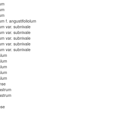
lum
lum
lum
 f. angustifoliolum
m var. subnivale
m var. subnivale
m var. subnivale
m var. subnivale
m var. subnivale
alum
alum
alum
alum
alum
nse
astrum
astrum
nse