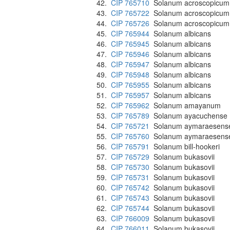
42.
CIP 765710
Solanum acroscopicum
43.
CIP 765722
Solanum acroscopicum
44.
CIP 765726
Solanum acroscopicum
45.
CIP 765944
Solanum albicans
46.
CIP 765945
Solanum albicans
47.
CIP 765946
Solanum albicans
48.
CIP 765947
Solanum albicans
49.
CIP 765948
Solanum albicans
50.
CIP 765955
Solanum albicans
51.
CIP 765957
Solanum albicans
52.
CIP 765962
Solanum amayanum
53.
CIP 765789
Solanum ayacuchense
54.
CIP 765721
Solanum aymaraesens
55.
CIP 765760
Solanum aymaraesens
56.
CIP 765791
Solanum bill-hookeri
57.
CIP 765729
Solanum bukasovii
58.
CIP 765730
Solanum bukasovii
59.
CIP 765731
Solanum bukasovii
60.
CIP 765742
Solanum bukasovii
61.
CIP 765743
Solanum bukasovii
62.
CIP 765744
Solanum bukasovii
63.
CIP 766009
Solanum bukasovii
64.
CIP 766011
Solanum bukasovii