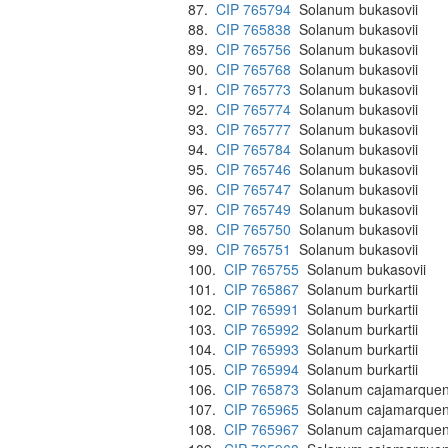
87.
CIP 765794
Solanum bukasovii
88.
CIP 765838
Solanum bukasovii
89.
CIP 765756
Solanum bukasovii
90.
CIP 765768
Solanum bukasovii
91.
CIP 765773
Solanum bukasovii
92.
CIP 765774
Solanum bukasovii
93.
CIP 765777
Solanum bukasovii
94.
CIP 765784
Solanum bukasovii
95.
CIP 765746
Solanum bukasovii
96.
CIP 765747
Solanum bukasovii
97.
CIP 765749
Solanum bukasovii
98.
CIP 765750
Solanum bukasovii
99.
CIP 765751
Solanum bukasovii
100.
CIP 765755
Solanum bukasovii
101.
CIP 765867
Solanum burkartii
102.
CIP 765991
Solanum burkartii
103.
CIP 765992
Solanum burkartii
104.
CIP 765993
Solanum burkartii
105.
CIP 765994
Solanum burkartii
106.
CIP 765873
Solanum cajamarque
107.
CIP 765965
Solanum cajamarque
108.
CIP 765967
Solanum cajamarque