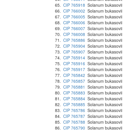
65.
CIP 765918
Solanum bukasovii
66.
CIP 766002
Solanum bukasovii
67.
CIP 766005
Solanum bukasovii
68.
CIP 766006
Solanum bukasovii
69.
CIP 766007
Solanum bukasovii
70.
CIP 766008
Solanum bukasovii
71.
CIP 765886
Solanum bukasovii
72.
CIP 765904
Solanum bukasovii
73.
CIP 765907
Solanum bukasovii
74.
CIP 765914
Solanum bukasovii
75.
CIP 765916
Solanum bukasovii
76.
CIP 765917
Solanum bukasovii
77.
CIP 765842
Solanum bukasovii
78.
CIP 765857
Solanum bukasovii
79.
CIP 765881
Solanum bukasovii
80.
CIP 765883
Solanum bukasovii
81.
CIP 765884
Solanum bukasovii
82.
CIP 765885
Solanum bukasovii
83.
CIP 765786
Solanum bukasovii
84.
CIP 765787
Solanum bukasovii
85.
CIP 765788
Solanum bukasovii
86.
CIP 765790
Solanum bukasovii