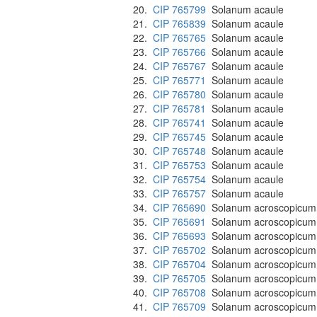
20.
CIP 765799
Solanum acaule
21.
CIP 765839
Solanum acaule
22.
CIP 765765
Solanum acaule
23.
CIP 765766
Solanum acaule
24.
CIP 765767
Solanum acaule
25.
CIP 765771
Solanum acaule
26.
CIP 765780
Solanum acaule
27.
CIP 765781
Solanum acaule
28.
CIP 765741
Solanum acaule
29.
CIP 765745
Solanum acaule
30.
CIP 765748
Solanum acaule
31.
CIP 765753
Solanum acaule
32.
CIP 765754
Solanum acaule
33.
CIP 765757
Solanum acaule
34.
CIP 765690
Solanum acroscopicum
35.
CIP 765691
Solanum acroscopicum
36.
CIP 765693
Solanum acroscopicum
37.
CIP 765702
Solanum acroscopicum
38.
CIP 765704
Solanum acroscopicum
39.
CIP 765705
Solanum acroscopicum
40.
CIP 765708
Solanum acroscopicum
41.
CIP 765709
Solanum acroscopicum