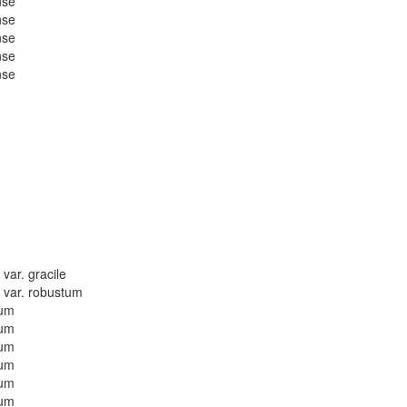
nse
nse
nse
nse
nse
ar. gracile
var. robustum
lum
lum
lum
lum
lum
lum